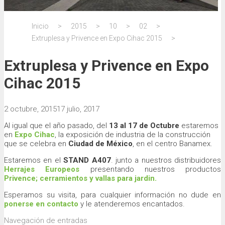
Inicio
>
2015
>
10
>
02
>
Extruplesa y Privence en Expo Cihac 2015
>
Extruplesa y Privence en Expo
Cihac 2015
2 octubre, 2015
17 julio, 2017
Al igual que el año pasado, del
13 al 17 de Octubre
estaremos
en
Expo Cihac
, la exposición de industria de la construcción
que se celebra en
Ciudad de México
, en el centro Banamex.
Estaremos en el
STAND A407
. junto a nuestros distribuidores
Herrajes Europeos
presentando nuestros productos
Privence; cerramientos y vallas para jardin.
Esperamos su visita, para cualquier información no dude en
ponerse en contacto
y le atenderemos encantados.
Navegación de entradas