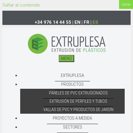
Saltar al contenido
Cerrar
+34 976 14 44 55
|
EN
|
FR
|
ES
MENÚ
EXTRUPLESA
PRODUCTOS
PANELES DE PVC EXTRUSIONADOS
EXTRUSIÓN DE PERFILES Y TUBOS
VALLAS DE PVC Y PRODUCTOS DE JARDÍN
PROYECTOS A MEDIDA
SECTORES