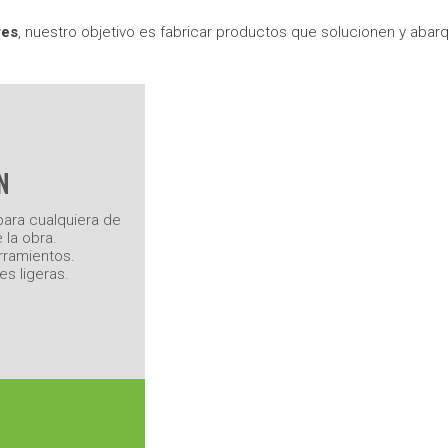
res
, nuestro objetivo es fabricar productos que solucionen y aba
N
para cualquiera de
 la obra.
rramientos.
s ligeras.