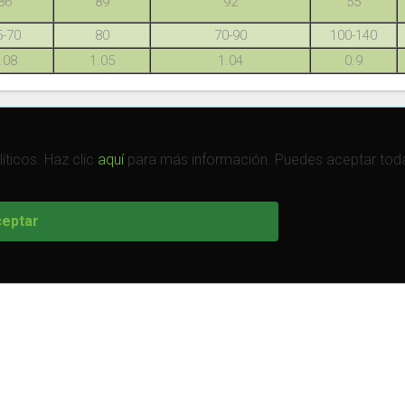
86
89
92
55
5-70
80
70-90
100-140
.08
1.05
1.04
0.9
íticos. Haz clic
aquí
para más información. Puedes aceptar todas
eptar