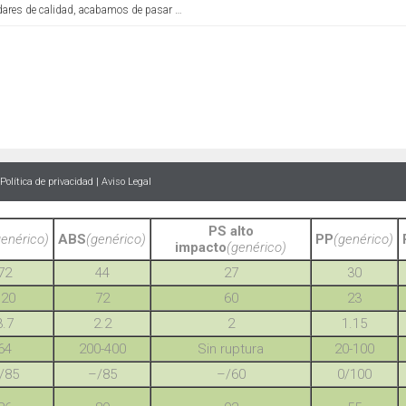
dares de calidad, acabamos de pasar …
Política de privacidad
|
Aviso Legal
PS alto
genérico)
ABS
(genérico)
PP
(genérico)
impacto
(genérico)
72
44
27
30
120
72
60
23
3.7
2.2
2
1.15
64
200-400
Sin ruptura
20-100
/85
–/85
–/60
0/100