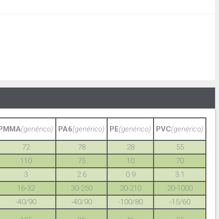
PMMA
(genérico)
PA6
(genérico)
PE
(genérico)
PVC
(genérico)
72
78
28
55
110
75
10
70
3
2.6
0.9
3.1
16-32
30-250
20-210
20-1000
-40/90
-40/90
-100/80
-15/60