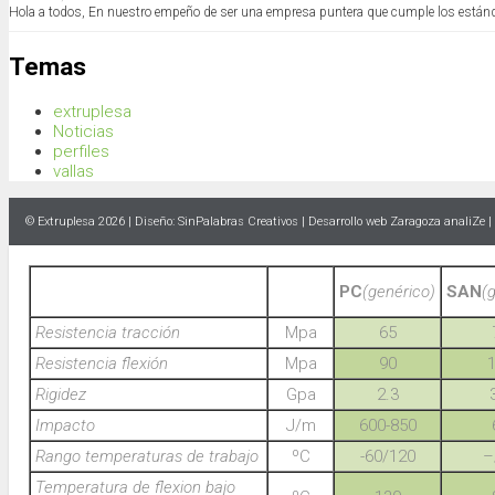
Hola a todos, En nuestro empeño de ser una empresa puntera que cumple los están
Temas
extruplesa
Noticias
perfiles
vallas
© Extruplesa 2026 | Diseño:
SinPalabras Creativos
|
Desarrollo web Zaragoza
analiZe |
PC
(genérico)
SAN
(
Resistencia tracción
Mpa
65
Resistencia flexión
Mpa
90
Rigidez
Gpa
2.3
Impacto
J/m
600-850
Rango temperaturas de trabajo
ºC
-60/120
–
Temperatura de flexion bajo