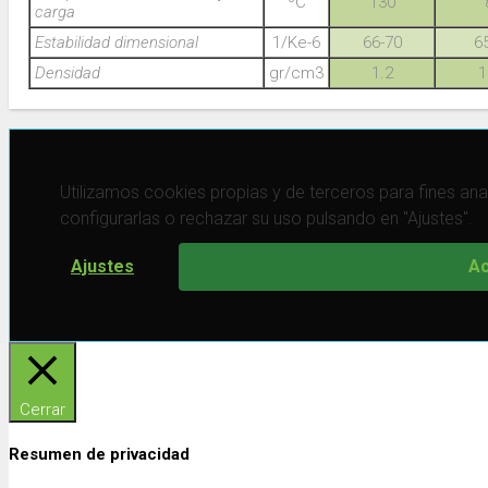
ºC
130
carga
Estabilidad dimensional
1/Ke-6
66-70
6
Densidad
gr/cm3
1.2
1
Utilizamos cookies propias y de terceros para fines anal
configurarlas o rechazar su uso pulsando en "Ajustes".
Ajustes
Ac
Cerrar
Resumen de privacidad