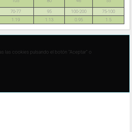
105
80
46
55
70-77
95
100-200
75-100
1.19
1.13
0.95
1.5
 las cookies pulsando el botón "Aceptar" o