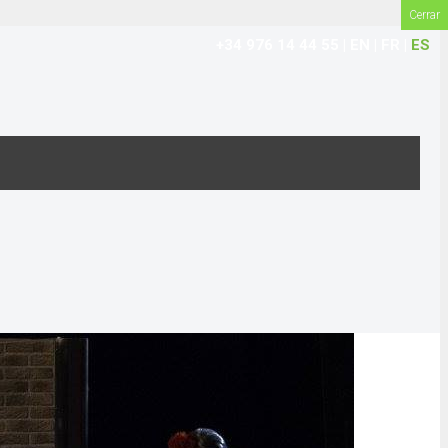
Cerrar
+34 976 14 44 55
|
EN
|
FR
|
ES