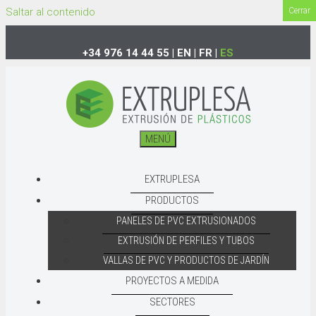
Saltar al contenido
Cerrar
+34 976 14 44 55
|
EN
|
FR
|
ES
MENÚ
EXTRUPLESA
PRODUCTOS
PANELES DE PVC EXTRUSIONADOS
EXTRUSIÓN DE PERFILES Y TUBOS
VALLAS DE PVC Y PRODUCTOS DE JARDÍN
PROYECTOS A MEDIDA
SECTORES