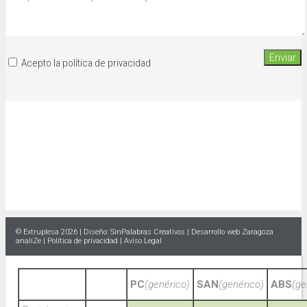
Acepto la política de privacidad
© Extruplesa 2026 | Diseño:
SinPalabras Creativos
|
Desarrollo web Zaragoza
analiZe |
Política de privacidad
|
Aviso Legal
PC
(genérico)
SAN
(genérico)
ABS
(ge