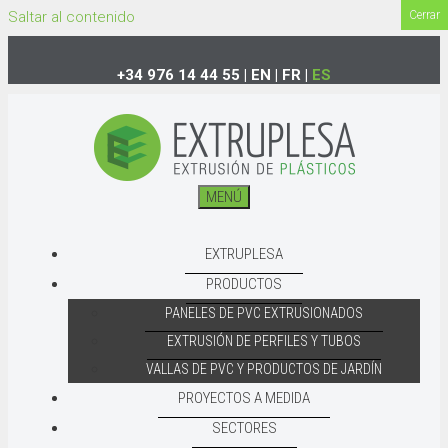
Saltar al contenido
Cerrar
+34 976 14 44 55
|
EN
|
FR
|
ES
MENÚ
EXTRUPLESA
PRODUCTOS
PANELES DE PVC EXTRUSIONADOS
EXTRUSIÓN DE PERFILES Y TUBOS
VALLAS DE PVC Y PRODUCTOS DE JARDÍN
PROYECTOS A MEDIDA
SECTORES