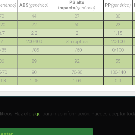
PS alto
genérico)
ABS
(genérico)
PP
(genérico)
impacto
(genérico)
72
44
27
30
120
72
60
23
3.7
2.2
2
1.15
64
200-400
Sin ruptura
20-100
/85
–/85
–/60
0/100
86
89
92
55
5-70
80
70-90
100-140
.08
1.05
1.04
0.9
íticos. Haz clic
aquí
para más información. Puedes aceptar todas
eptar