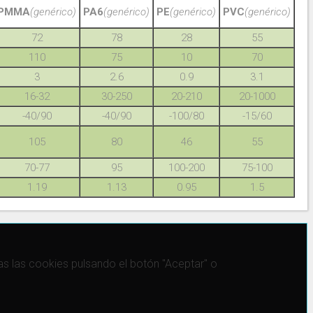
PMMA
(genérico)
PA6
(genérico)
PE
(genérico)
PVC
(genérico)
72
78
28
55
110
75
10
70
3
2.6
0.9
3.1
16-32
30-250
20-210
20-1000
-40/90
-40/90
-100/80
-15/60
105
80
46
55
70-77
95
100-200
75-100
1.19
1.13
0.95
1.5
 las cookies pulsando el botón "Aceptar" o