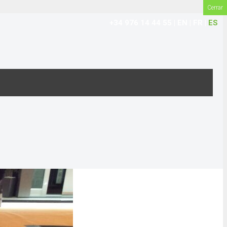
Cerrar
+34 976 14 44 55
|
EN
|
FR
|
ES