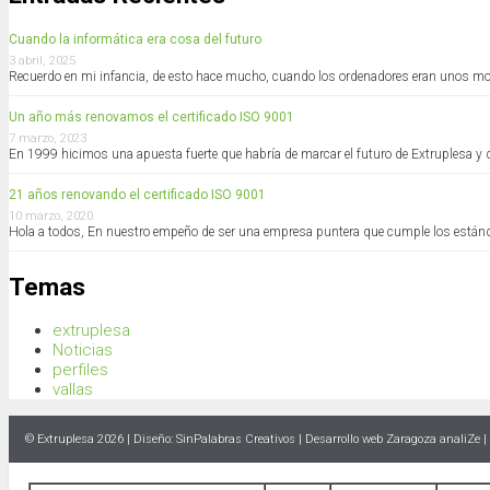
Cuando la informática era cosa del futuro
3 abril, 2025
Recuerdo en mi infancia, de esto hace mucho, cuando los ordenadores eran unos mo
Un año más renovamos el certificado ISO 9001
7 marzo, 2023
En 1999 hicimos una apuesta fuerte que habría de marcar el futuro de Extruplesa y q
21 años renovando el certificado ISO 9001
10 marzo, 2020
Hola a todos, En nuestro empeño de ser una empresa puntera que cumple los están
Temas
extruplesa
Noticias
perfiles
vallas
© Extruplesa 2026 | Diseño:
SinPalabras Creativos
|
Desarrollo web Zaragoza
analiZe |