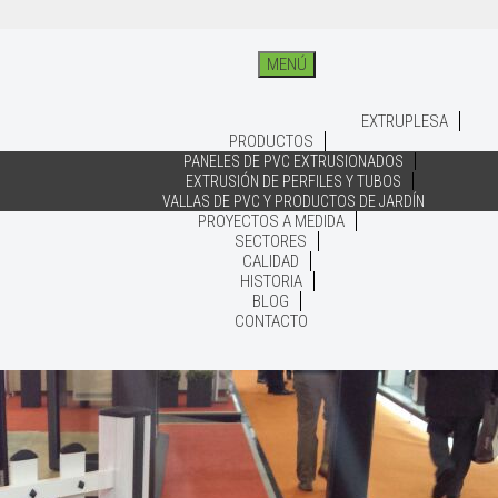
MENÚ
EXTRUPLESA
PRODUCTOS
PANELES DE PVC EXTRUSIONADOS
EXTRUSIÓN DE PERFILES Y TUBOS
VALLAS DE PVC Y PRODUCTOS DE JARDÍN
PROYECTOS A MEDIDA
SECTORES
CALIDAD
HISTORIA
BLOG
CONTACTO