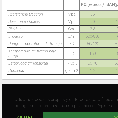
PC
(genérico)
SAN
(
Resistencia tracción
Mpa
65
Resistencia flexión
Mpa
90
Rigidez
Gpa
2.3
Impacto
J/m
600-850
Rango temperaturas de trabajo
ºC
-60/120
–
Temperatura de flexion bajo
ºC
130
carga
Estabilidad dimensional
1/Ke-6
66-70
6
Densidad
gr/cm3
1.2
1
Utilizamos cookies propias y de terceros para fines anal
configurarlas o rechazar su uso pulsando en "Ajustes".
Ajustes
Ac