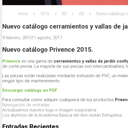
Inicio
>
2015
>
02
>
09
>
Nuevo catálogo ce
Nuevo catálogo cerramientos y vallas de ja
9 febrero, 2015
11 agosto, 2017
Nuevo catálogo
Privence 2015
.
Privence
es una gama de
cerramientos y vallas de jardín conf
de corte previa. La mayoría de sus piezas son intercambiables, l
Las piezas están realizadas mediante extrusión de PVC, un mater
ningún tipo de mantenimiento.
Descargar catálogo en PDF
Para consultar como adquirir cualquiera de los productos
Prive
Navegación de entradas
Actualizamos nuestro logo e imagen corporativa
Los alumnos de la Academia Básica del Aire visitan Extruplesa
Entradas Recientes