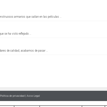
nstruosos armarios que salían en las películas …
ue se ha visto reflejado …
dares de calidad, acabamos de pasar …
Política de privacidad
|
Aviso Legal