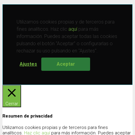
Utilizamos cookies propias y de terceros para
fines analíticos. Haz clic
aquí
para más
información. Puedes aceptar todas las cookies
pulsando el botón "Aceptar" o configurarlas o
rechazar su uso pulsando en "Ajustes".
Ajustes
Aceptar
Cerrar
Resumen de privacidad
Utilizamos cookies propias y de terceros para fines
analíticos.
Haz clic aquí
para más información. Puedes aceptar