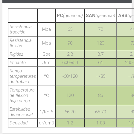
PC
(genérico)
SAN
(genérico)
ABS
(ge
Resistencia
Mpa
65
72
4
tracción
Resistencia
Mpa
90
120
7
flexión
Rigidez
Gpa
2.3
3.7
2.
Impacto
J/m
600-850
64
200-
Rango
temperaturas
ºC
-60/120
–/85
–/
de trabajo
Temperatura
de flexion
ºC
130
86
8
bajo carga
Estabilidad
1/Ke-6
66-70
65-70
8
dimensional
Densidad
gr/cm3
1.2
1.08
1.