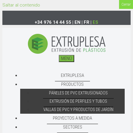
Saltar al contenido
Cerrar
+34 976 14 44 55
|
EN
|
FR
|
ES
MENÚ
EXTRUPLESA
PRODUCTOS
PANELES DE PVC EXTRUSIONADOS
EXTRUSIÓN DE PERFILES Y TUBOS
VALLAS DE PVC Y PRODUCTOS DE JARDÍN
PROYECTOS A MEDIDA
SECTORES