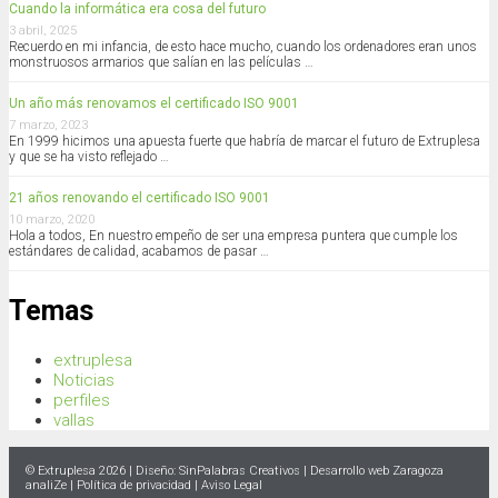
Cuando la informática era cosa del futuro
3 abril, 2025
Recuerdo en mi infancia, de esto hace mucho, cuando los ordenadores eran unos
monstruosos armarios que salían en las películas …
Un año más renovamos el certificado ISO 9001
7 marzo, 2023
En 1999 hicimos una apuesta fuerte que habría de marcar el futuro de Extruplesa
y que se ha visto reflejado …
21 años renovando el certificado ISO 9001
10 marzo, 2020
Hola a todos, En nuestro empeño de ser una empresa puntera que cumple los
estándares de calidad, acabamos de pasar …
Temas
extruplesa
Noticias
perfiles
vallas
© Extruplesa 2026 | Diseño:
SinPalabras Creativos
|
Desarrollo web Zaragoza
analiZe |
Política de privacidad
|
Aviso Legal