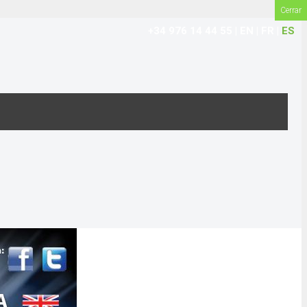
Cerrar
+34 976 14 44 55
|
EN
|
FR
|
ES