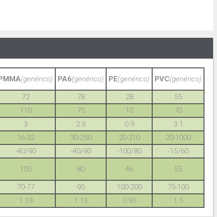
PMMA
(genérico)
PA6
(genérico)
PE
(genérico)
PVC
(genérico)
72
78
28
55
110
75
10
70
3
2.6
0.9
3.1
16-32
30-250
20-210
20-1000
-40/90
-40/90
-100/80
-15/60
105
80
46
55
70-77
95
100-200
75-100
1.19
1.13
0.95
1.5