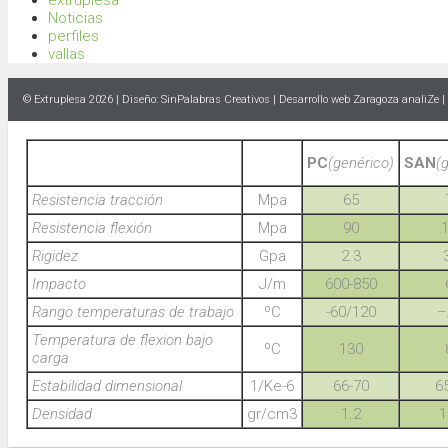
extruplesa
Noticias
perfiles
vallas
© Extruplesa 2026 | Diseño:
SinPalabras Creativos
|
Desarrollo web Zaragoza
analiZe |
PC
(genérico)
SAN
(
Resistencia tracción
Mpa
65
Resistencia flexión
Mpa
90
Rigidez
Gpa
2.3
Impacto
J/m
600-850
Rango temperaturas de trabajo
ºC
-60/120
–
Temperatura de flexion bajo
ºC
130
carga
Estabilidad dimensional
1/Ke-6
66-70
6
Densidad
gr/cm3
1.2
1