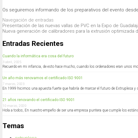
Os seguiremos informando de los preparativos del evento desde
Navegación de entradas
Presentación de las nuevas vallas de PVC en la Expo de Guadala
Nueva generación de calibradores para la extrusión optimizada d
Entradas Recientes
Cuando la informática era cosa del futuro
3 abril, 2025
Recuerdo en mi infancia, de esto hace mucho, cuando los ordenadores eran unos mo
Un año más renovamos el certificado ISO 9001
7 marzo, 2023
En 1999 hicimos una apuesta fuerte que habría de marcar el futuro de Extruplesa y q
21 años renovando el certificado ISO 9001
10 marzo, 2020
Hola a todos, En nuestro empeño de ser una empresa puntera que cumple los están
Temas