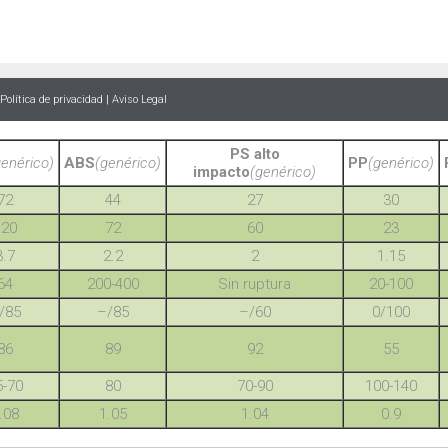
Política de privacidad
|
Aviso Legal
PS alto
genérico)
ABS
(genérico)
PP
(genérico)
impacto
(genérico)
72
44
27
30
120
72
60
23
3.7
2.2
2
1.15
64
200-400
Sin ruptura
20-100
/85
–/85
–/60
0/100
86
89
92
55
5-70
80
70-90
100-140
.08
1.05
1.04
0.9